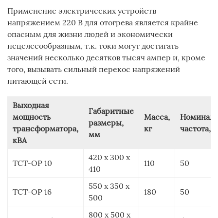
Применение электрических устройств
напряжением 220 В для отогрева является крайне
опасным для жизни людей и экономически
нецелесообразным, т.к. токи могут достигать
значений несколько десятков тысяч ампер и, кроме
того, вызывать сильный перекос напряжений
питающей сети.
Выходная
Габаритные
мощность
Масса,
Номиналь
размеры,
трансформатора,
кг
частота, 
мм
кВА
420 x 300 x
ТСТ-ОР 10
110
50
410
550 x 350 x
ТСТ-ОР 16
180
50
500
800 x 500 x