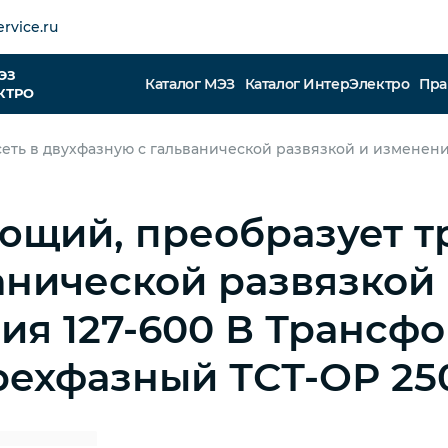
rvice.ru
ЭЗ
Каталог МЭЗ
Каталог ИнтерЭлектро
Пра
КТРО
еть в двухфазную с гальванической развязкой и изменен
щий, преобразует тр
анической развязкой
я 127-600 В Трансф
ехфазный ТСТ-ОР 25