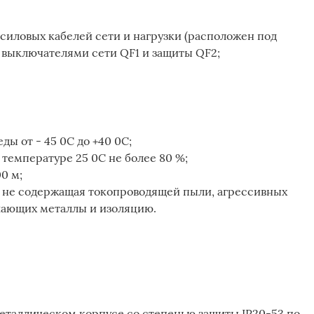
 силовых кабелей сети и нагрузки (расположен под
 выключателями сети QF1 и защиты QF2;
ы от - 45 0С до +40 0С;
 температуре 25 0С не более 80 %;
0 м;
 не содержащая токопроводящей пыли, агрессивных
ушающих металлы и изоляцию.
еталлическом корпусе со степенью защиты IP20-53 по