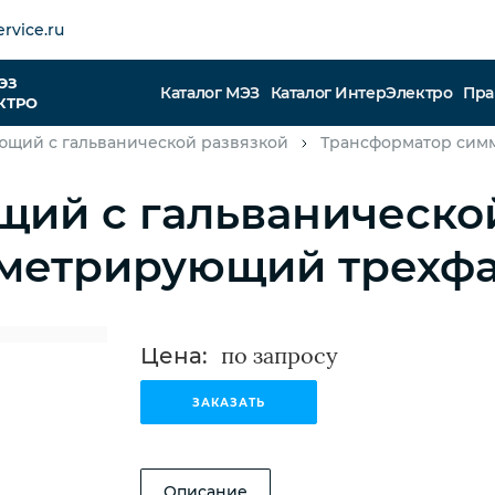
rvice.ru
ЭЗ
Каталог МЭЗ
Каталог ИнтерЭлектро
Пра
КТРО
ющий с гальванической развязкой
Трансформатор сим
ий с гальваническо
метрирующий трехфа
Цена:
ЗАКАЗАТЬ
Описание