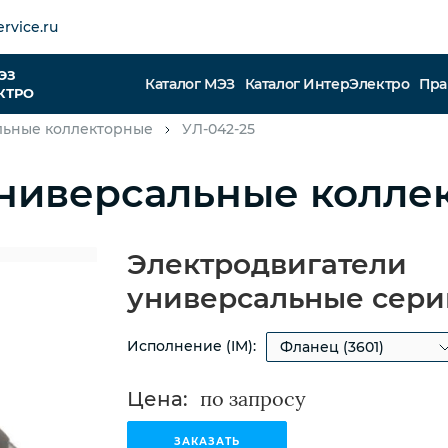
rvice.ru
ЭЗ
Каталог МЭЗ
Каталог ИнтерЭлектро
Пра
КТРО
льные коллекторные
УЛ-042-25
ниверсальные колле
Электродвигатели
универсальные сери
Исполнение (IM):
Цена:
ЗАКАЗАТЬ