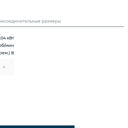
рисоединительные размеры
.04 кВт
об/мин
рем.) В